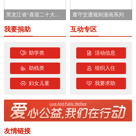
目
黑龙江省“喜迎二十大
遵守交通规则漫画系列
志...
我要捐助
互动专区
助学类
活动信息
助残类
组织入住
妇女儿童
我要求助
友情链接