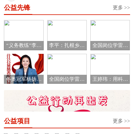
经市...
公益先锋
更多 >>
“义务教练”李海
李平：扎根乡村
全国岗位学雷锋
霞的公益情怀
教育 唱响爱的
标兵邰慧
音...
冬奥冠军杨扬被
全国岗位学雷锋
王婷玮：用科技
评选为黑龙江省
标兵于振江
细流浇灌孩子们
首...
的...
公益项目
更多 >>