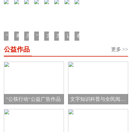
“希
希
共
“陪
龙
东
让
春
望
望
青
你
江
原
中
蕾
公益作品
更多 >>
工
之
团“金
看
少
老
国
助
程
星
秋
蓝
年
人
大
学
·
奖
助
天”家
成
生
马
一
学
学”希
游
长
日
哈
元
金
望
计
营
汇
鱼
车
工
划
回
“公筷行动”公益广告作品
文字知识科普与全民阅读
票”公
程
家
公...
益
圆
项
项
梦...
目