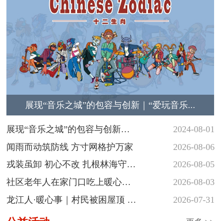
展现“音乐之城”的包容与创新｜“爱玩音乐...
展现“音乐之城”的包容与创新
2024-08-01
｜“爱玩音...
闻雨而动筑防线 方寸网格护万家
2026-08-06
戎装虽卸 初心不改 扎根林海守护
2026-08-05
青山
社区老年人在家门口吃上暖心热
2026-08-03
饭
龙江人·暖心事｜村民被困屋顶 民
2026-07-31
警涉水...