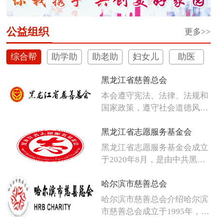
公益组织
更多>>
综合帮
助学助
助老助
妇女儿
助医
扶
困
残
童
黑龙江省慈善总会
本会遵守宪法、法律、法规和
国家政策，遵守社会道德风
尚，发扬人...
黑龙江省志愿服务基金会
黑龙江省志愿服务基金会成立
于2020年8月，是由中共黑龙
江省...
哈尔滨市慈善总会
哈尔滨市慈善总会介绍哈尔滨
市慈善总会成立于1995年，是