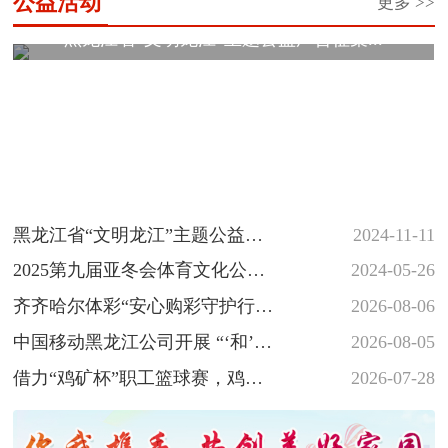
公益活动
更多 >>
黑龙江省“文明龙江”主题公益广告征集...
黑龙江省“文明龙江”主题公益广
2024-11-11
告征集展示活动
2025第九届亚冬会体育文化公益
2024-05-26
海报和志愿者徽章创意设计大
齐齐哈尔体彩“安心购彩守护行
2026-08-06
赛...
动”落地省十六运会羽毛球赛场
中国移动黑龙江公司开展 “‘和’你
2026-08-05
一起 反诈‘童’行” 少年...
借力“鸡矿杯”职工篮球赛，鸡西
2026-07-28
体彩深植安心购彩守护行动