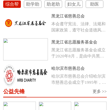
综合帮
助学助
助老助
妇女儿
助医
扶
困
残
童
黑龙江省慈善总会
本会遵守宪法、法律、法规和
国家政策，遵守社会道德风
尚，发扬人...
黑龙江省志愿服务基金会
黑龙江省志愿服务基金会成立
于2020年8月，是由中共黑龙
江省...
哈尔滨市慈善总会
哈尔滨市慈善总会介绍哈尔滨
市慈善总会成立于1995年，是
经市...
公益先锋
更多 >>