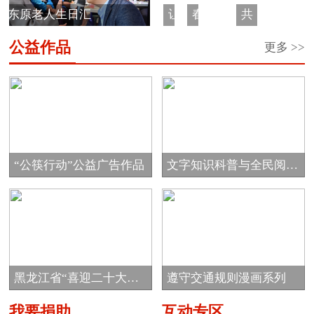
东原老人生日汇
让
春
“希
希
共
中
蕾
望
望
青
公益作品
更多 >>
国
助
工
之
团“金
大
学
程
星
秋
马
·
奖
助
哈
一
学
学”希
鱼
元
金
望
回
车
工
“公筷行动”公益广告作品
文字知识科普与全民阅读
家
票”公
程
公...
项
益
圆
目
项
梦...
目
黑龙江省“喜迎二十大
遵守交通规则漫画系列
志...
我要捐助
互动专区