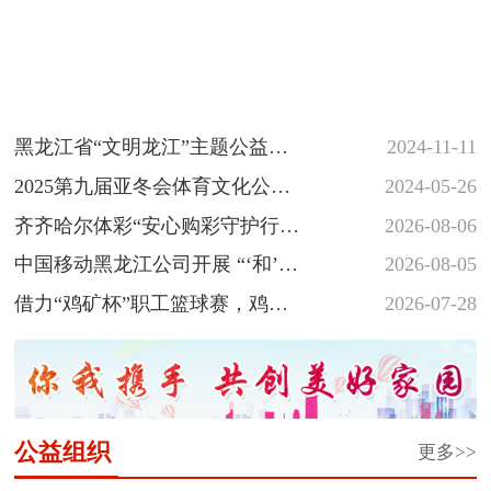
黑龙江省“文明龙江”主题公益广
2024-11-11
告征集展示活动
2025第九届亚冬会体育文化公益
2024-05-26
海报和志愿者徽章创意设计大
齐齐哈尔体彩“安心购彩守护行
2026-08-06
赛...
动”落地省十六运会羽毛球赛场
中国移动黑龙江公司开展 “‘和’你
2026-08-05
一起 反诈‘童’行” 少年...
借力“鸡矿杯”职工篮球赛，鸡西
2026-07-28
体彩深植安心购彩守护行动
公益组织
更多>>