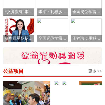
“义务教练”李海
李平：扎根乡村
全国岗位学雷锋
霞的公益情怀
教育 唱响爱的
标兵邰慧
音...
冬奥冠军杨扬被
全国岗位学雷锋
王婷玮：用科技
评选为黑龙江省
标兵于振江
细流浇灌孩子们
首...
的...
公益项目
更多 >>