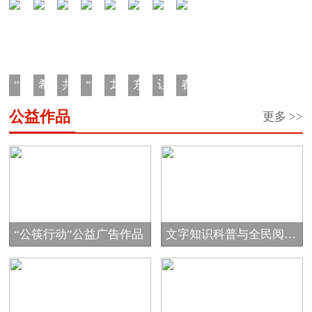
“希
希
共
“陪
龙
东
让
春
望
望
青
你
江
原
中
蕾
公益作品
更多 >>
工
之
团“金
看
少
老
国
助
程
星
秋
蓝
年
人
大
学
·
奖
助
天”家
成
生
马
一
学
学”希
游
长
日
哈
元
金
望
计
营
汇
鱼
车
工
划
回
“公筷行动”公益广告作品
文字知识科普与全民阅读
票”公
程
家
公...
益
圆
项
项
梦...
目