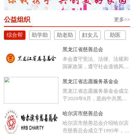
公益组织
更多>>
综合帮
助学助
助老助
妇女儿
助医
扶
困
残
童
黑龙江省慈善总会
本会遵守宪法、法律、法规和
国家政策，遵守社会道德风
尚，发扬人...
黑龙江省志愿服务基金会
黑龙江省志愿服务基金会成立
于2020年8月，是由中共黑龙
江省...
哈尔滨市慈善总会
哈尔滨市慈善总会介绍哈尔滨
市慈善总会成立于1995年，是