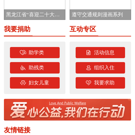
目
黑龙江省“喜迎二十大
遵守交通规则漫画系列
志...
我要捐助
互动专区
助学类
活动信息
助残类
组织入住
妇女儿童
我要求助
友情链接