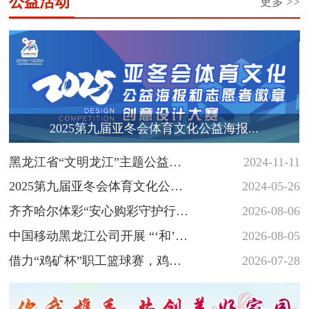
公益活动
更多 >>
2025第九届亚冬会体育文化公益海报...
黑龙江省“文明龙江”主题公益广
2024-11-11
告征集展示活动
2025第九届亚冬会体育文化公益
2024-05-26
海报和志愿者徽章创意设计大
齐齐哈尔体彩“安心购彩守护行
2026-08-06
赛...
动”落地省十六运会羽毛球赛场
中国移动黑龙江公司开展 “‘和’你
2026-08-05
一起 反诈‘童’行” 少年...
借力“鸡矿杯”职工篮球赛，鸡西
2026-07-28
体彩深植安心购彩守护行动