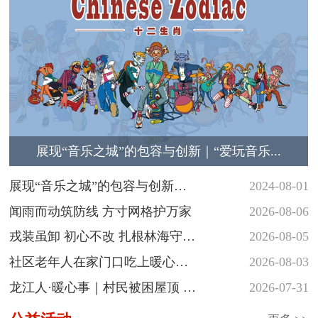
展现“音乐之城”的包容与创新｜“爱玩音乐...
展现“音乐之城”的包容与创新
2024-08-01
｜“爱玩音...
闻雨而动筑防线 方寸网格护万家
2026-08-06
戎装虽卸 初心不改 扎根林海守护
2026-08-05
青山
社区老年人在家门口吃上暖心热
2026-08-03
饭
龙江人·暖心事｜村民被困屋顶 民
2026-07-31
警涉水...