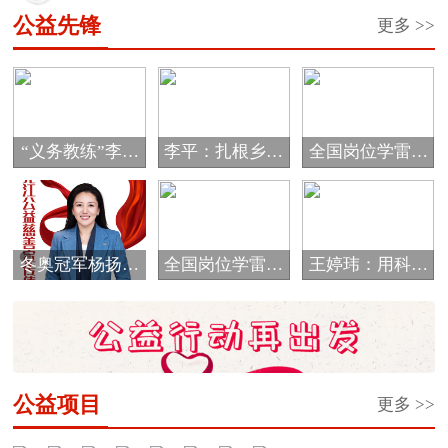
经市...
公益先锋
更多 >>
“义务教练”李海
李平：扎根乡村
全国岗位学雷锋
霞的公益情怀
教育 唱响爱的
标兵邰慧
音...
冬奥冠军杨扬被
全国岗位学雷锋
王婷玮：用科技
评选为黑龙江省
标兵于振江
细流浇灌孩子们
首...
的...
公益项目
更多 >>