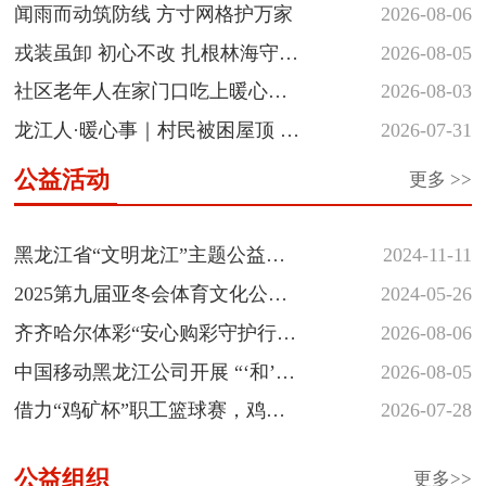
｜“爱玩音...
闻雨而动筑防线 方寸网格护万家
2026-08-06
戎装虽卸 初心不改 扎根林海守护
2026-08-05
青山
社区老年人在家门口吃上暖心热
2026-08-03
饭
龙江人·暖心事｜村民被困屋顶 民
2026-07-31
警涉水...
公益活动
更多 >>
黑龙江省“文明龙江”主题公益广告征集...
黑龙江省“文明龙江”主题公益广
2024-11-11
告征集展示活动
2025第九届亚冬会体育文化公益
2024-05-26
海报和志愿者徽章创意设计大
齐齐哈尔体彩“安心购彩守护行
2026-08-06
赛...
动”落地省十六运会羽毛球赛场
中国移动黑龙江公司开展 “‘和’你
2026-08-05
一起 反诈‘童’行” 少年...
借力“鸡矿杯”职工篮球赛，鸡西
2026-07-28
体彩深植安心购彩守护行动
公益组织
更多>>