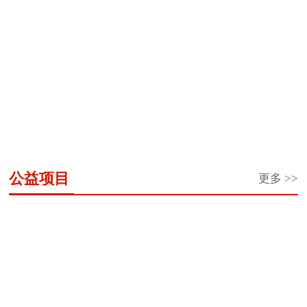
“义务教练”李海
李平：扎根乡村
全国岗位学雷锋
霞的公益情怀
教育 唱响爱的
标兵邰慧
音...
冬奥冠军杨扬被
全国岗位学雷锋
王婷玮：用科技
评选为黑龙江省
标兵于振江
细流浇灌孩子们
首...
的...
公益项目
更多 >>
“希
希
共
“陪
龙
东
让
春