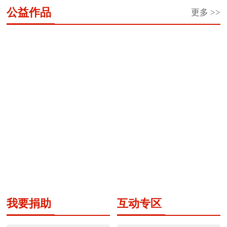
望
望
青
你
江
原
中
蕾
公益作品
更多 >>
工
之
团“金
看
少
老
国
助
程
星
秋
蓝
年
人
大
学
·
奖
助
天”家
成
生
马
一
学
学”希
游
长
日
哈
元
金
望
计
营
汇
鱼
车
工
划
回
“公筷行动”公益广告作品
文字知识科普与全民阅读
票”公
程
家
公...
益
圆
项
项
梦...
目
目
黑龙江省“喜迎二十大
遵守交通规则漫画系列
志...
我要捐助
互动专区