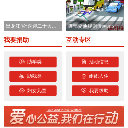
黑龙江省“喜迎二十大
遵守交通规则漫画系列
志...
我要捐助
互动专区
助学类
活动信息
助残类
组织入住
妇女儿童
我要求助