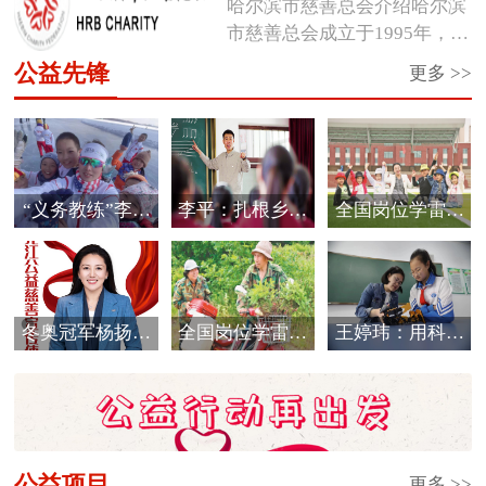
哈尔滨市慈善总会介绍哈尔滨
市慈善总会成立于1995年，是
经市...
公益先锋
更多 >>
“义务教练”李海
李平：扎根乡村
全国岗位学雷锋
霞的公益情怀
教育 唱响爱的
标兵邰慧
音...
冬奥冠军杨扬被
全国岗位学雷锋
王婷玮：用科技
评选为黑龙江省
标兵于振江
细流浇灌孩子们
首...
的...
公益项目
更多 >>