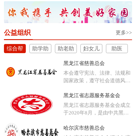
体彩深植安心购彩守护行动
公益组织
更多>>
综合帮
助学助
助老助
妇女儿
助医
扶
困
残
童
黑龙江省慈善总会
本会遵守宪法、法律、法规和
国家政策，遵守社会道德风
尚，发扬人...
黑龙江省志愿服务基金会
黑龙江省志愿服务基金会成立
于2020年8月，是由中共黑龙
江省...
哈尔滨市慈善总会