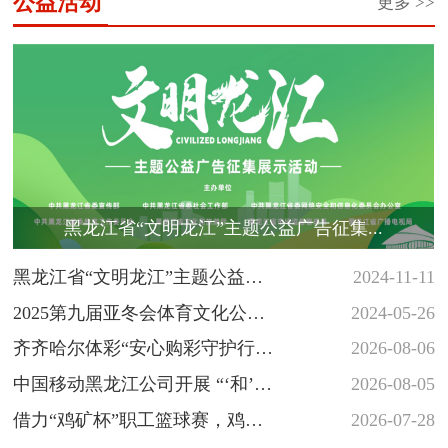
公益活动
更多 >>
黑龙江省“文明龙江”主题公益广告征集...
黑龙江省“文明龙江”主题公益广
2024-11-11
告征集展示活动
2025第九届亚冬会体育文化公益
2024-05-26
海报和志愿者徽章创意设计大
齐齐哈尔体彩“安心购彩守护行
2026-08-06
赛...
动”落地省十六运会羽毛球赛场
中国移动黑龙江公司开展 “‘和’你
2026-08-05
一起 反诈‘童’行” 少年...
借力“鸡矿杯”职工篮球赛，鸡西
2026-07-28