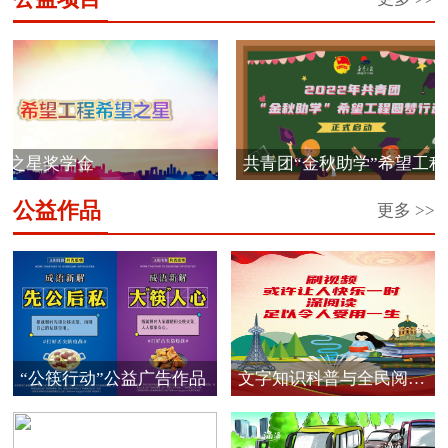
星奖学金
共青团“金秋助学”希望工程圆
梦...
公益作品
更多 >>
“公筷行动”公益广告作品
文字知识科普与全民阅读
公...