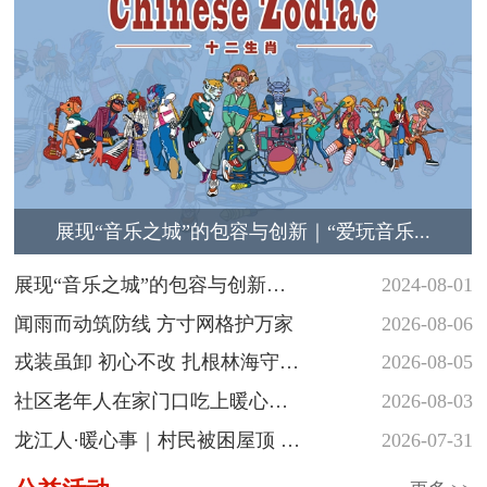
展现“音乐之城”的包容与创新｜“爱玩音乐...
展现“音乐之城”的包容与创新
2024-08-01
｜“爱玩音...
闻雨而动筑防线 方寸网格护万家
2026-08-06
戎装虽卸 初心不改 扎根林海守护
2026-08-05
青山
社区老年人在家门口吃上暖心热
2026-08-03
饭
龙江人·暖心事｜村民被困屋顶 民
2026-07-31
警涉水...