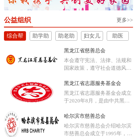
公益组织
更多>>
综合帮
助学助
助老助
妇女儿
助医
扶
困
残
童
黑龙江省慈善总会
本会遵守宪法、法律、法规和
国家政策，遵守社会道德风
尚，发扬人...
黑龙江省志愿服务基金会
黑龙江省志愿服务基金会成立
于2020年8月，是由中共黑龙
江省...
哈尔滨市慈善总会
哈尔滨市慈善总会介绍哈尔滨
市慈善总会成立于1995年，是