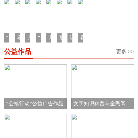
“希
希
共
“陪
龙
东
让
春
望
望
青
你
江
原
中
蕾
公益作品
更多 >>
工
之
团“金
看
少
老
国
助
程
星
秋
蓝
年
人
大
学
·
奖
助
天”家
成
生
马
一
学
学”希
游
长
日
哈
元
金
望
计
营
汇
鱼
车
工
划
回
“公筷行动”公益广告作品
文字知识科普与全民阅读
票”公
程
家
公...
益
圆
项
项
梦...
目