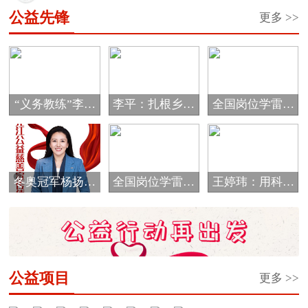
经市...
公益先锋
更多 >>
“义务教练”李海
李平：扎根乡村
全国岗位学雷锋
霞的公益情怀
教育 唱响爱的
标兵邰慧
音...
冬奥冠军杨扬被
全国岗位学雷锋
王婷玮：用科技
评选为黑龙江省
标兵于振江
细流浇灌孩子们
首...
的...
公益项目
更多 >>