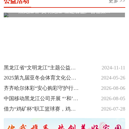
公益活动
更多 >>
黑龙江省“文明龙江”主题公益广告征集...
黑龙江省“文明龙江”主题公益广
2024-11-11
告征集展示活动
2025第九届亚冬会体育文化公益
2024-05-26
海报和志愿者徽章创意设计大
齐齐哈尔体彩“安心购彩守护行
2026-08-06
赛...
动”落地省十六运会羽毛球赛场
中国移动黑龙江公司开展 “‘和’你
2026-08-05
一起 反诈‘童’行” 少年...
借力“鸡矿杯”职工篮球赛，鸡西
2026-07-28
体彩深植安心购彩守护行动