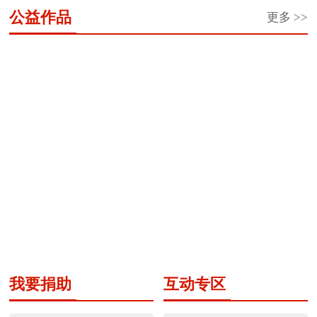
望
望
青
你
江
原
中
蕾
公益作品
更多 >>
工
之
团“金
看
少
老
国
助
程
星
秋
蓝
年
人
大
学
·
奖
助
天”家
成
生
马
一
学
学”希
游
长
日
哈
元
金
望
计
营
汇
鱼
车
工
划
回
“公筷行动”公益广告作品
文字知识科普与全民阅读
票”公
程
家
公...
益
圆
项
项
梦...
目
目
黑龙江省“喜迎二十大
遵守交通规则漫画系列
志...
我要捐助
互动专区