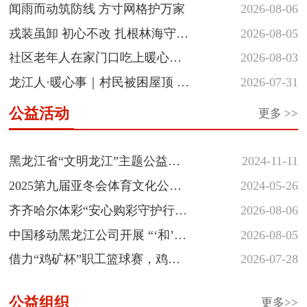
｜“爱玩音...
闻雨而动筑防线 方寸网格护万家
2026-08-06
戎装虽卸 初心不改 扎根林海守护
2026-08-05
青山
社区老年人在家门口吃上暖心热
2026-08-03
饭
龙江人·暖心事｜村民被困屋顶 民
2026-07-31
警涉水...
公益活动
更多 >>
黑龙江省“文明龙江”主题公益广告征集...
黑龙江省“文明龙江”主题公益广
2024-11-11
告征集展示活动
2025第九届亚冬会体育文化公益
2024-05-26
海报和志愿者徽章创意设计大
齐齐哈尔体彩“安心购彩守护行
2026-08-06
赛...
动”落地省十六运会羽毛球赛场
中国移动黑龙江公司开展 “‘和’你
2026-08-05
一起 反诈‘童’行” 少年...
借力“鸡矿杯”职工篮球赛，鸡西
2026-07-28
体彩深植安心购彩守护行动
公益组织
更多>>