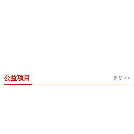
“义务教练”李海
李平：扎根乡村
全国岗位学雷锋
霞的公益情怀
教育 唱响爱的
标兵邰慧
音...
冬奥冠军杨扬被
全国岗位学雷锋
王婷玮：用科技
评选为黑龙江省
标兵于振江
细流浇灌孩子们
首...
的...
公益项目
更多 >>
“希
希
共
“陪
龙
东
让
春