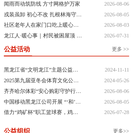
｜“爱玩音...
闻雨而动筑防线 方寸网格护万家
2026-08-06
戎装虽卸 初心不改 扎根林海守护
2026-08-05
青山
社区老年人在家门口吃上暖心热
2026-08-03
饭
龙江人·暖心事｜村民被困屋顶 民
2026-07-31
警涉水...
公益活动
更多 >>
黑龙江省“文明龙江”主题公益广告征集...
黑龙江省“文明龙江”主题公益广
2024-11-11
告征集展示活动
2025第九届亚冬会体育文化公益
2024-05-26
海报和志愿者徽章创意设计大
齐齐哈尔体彩“安心购彩守护行
2026-08-06
赛...
动”落地省十六运会羽毛球赛场
中国移动黑龙江公司开展 “‘和’你
2026-08-05
一起 反诈‘童’行” 少年...
借力“鸡矿杯”职工篮球赛，鸡西
2026-07-28
体彩深植安心购彩守护行动
公益组织
更多>>