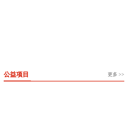
“义务教练”李海
李平：扎根乡村
全国岗位学雷锋
霞的公益情怀
教育 唱响爱的
标兵邰慧
音...
冬奥冠军杨扬被
全国岗位学雷锋
王婷玮：用科技
评选为黑龙江省
标兵于振江
细流浇灌孩子们
首...
的...
公益项目
更多 >>
“希
希
共
“陪
龙
东
让
春