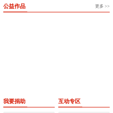
望
望
青
你
江
原
中
蕾
公益作品
更多 >>
工
之
团“金
看
少
老
国
助
程
星
秋
蓝
年
人
大
学
·
奖
助
天”家
成
生
马
一
学
学”希
游
长
日
哈
元
金
望
计
营
汇
鱼
车
工
划
回
“公筷行动”公益广告作品
文字知识科普与全民阅读
票”公
程
家
公...
益
圆
项
项
梦...
目
目
黑龙江省“喜迎二十大
遵守交通规则漫画系列
志...
我要捐助
互动专区