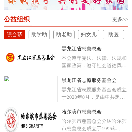
公益组织
更多>>
综合帮
助学助
助老助
妇女儿
助医
扶
困
残
童
黑龙江省慈善总会
本会遵守宪法、法律、法规和
国家政策，遵守社会道德风
尚，发扬人...
黑龙江省志愿服务基金会
黑龙江省志愿服务基金会成立
于2020年8月，是由中共黑龙
江省...
哈尔滨市慈善总会
哈尔滨市慈善总会介绍哈尔滨
市慈善总会成立于1995年，是