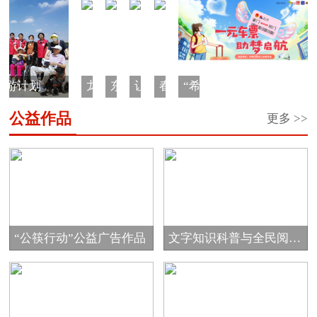
游计划
龙
东
让
春
“希
江
原
中
蕾
望
公益作品
更多 >>
少
老
国
助
工
年
人
大
学
程
成
生
马
·
长
日
哈
一
营
汇
鱼
元
回
车
“公筷行动”公益广告作品
文字知识科普与全民阅读
家
票”公
公...
项
益
目
项