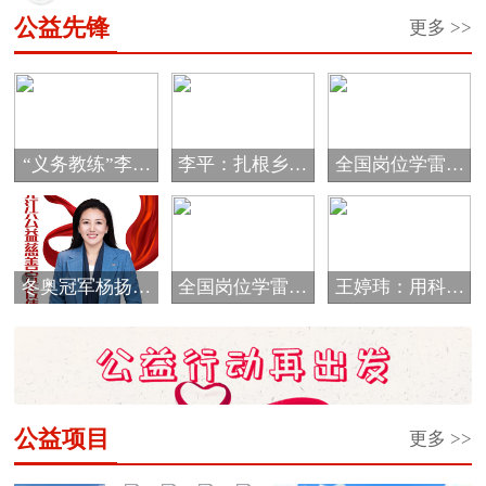
经市...
公益先锋
更多 >>
“义务教练”李海
李平：扎根乡村
全国岗位学雷锋
霞的公益情怀
教育 唱响爱的
标兵邰慧
音...
冬奥冠军杨扬被
全国岗位学雷锋
王婷玮：用科技
评选为黑龙江省
标兵于振江
细流浇灌孩子们
首...
的...
公益项目
更多 >>