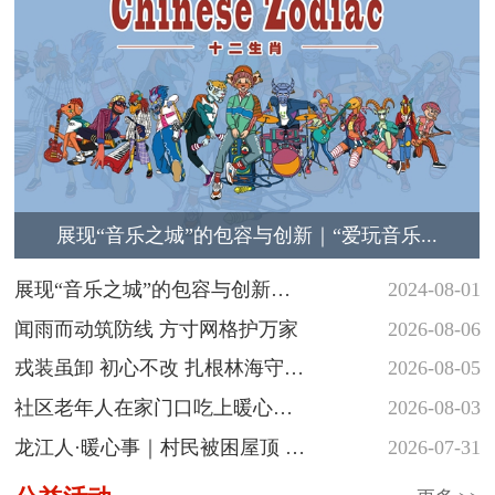
展现“音乐之城”的包容与创新｜“爱玩音乐...
展现“音乐之城”的包容与创新
2024-08-01
｜“爱玩音...
闻雨而动筑防线 方寸网格护万家
2026-08-06
戎装虽卸 初心不改 扎根林海守护
2026-08-05
青山
社区老年人在家门口吃上暖心热
2026-08-03
饭
龙江人·暖心事｜村民被困屋顶 民
2026-07-31
警涉水...