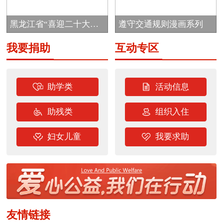
目
黑龙江省“喜迎二十大
遵守交通规则漫画系列
志...
我要捐助
互动专区
助学类
活动信息
助残类
组织入住
妇女儿童
我要求助
友情链接