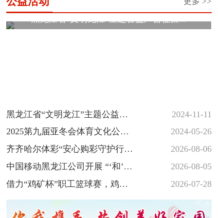
公益活动
更多 >>
黑龙江省“文明龙江”主题公益广告征集...
黑龙江省“文明龙江”主题公益广
2024-11-11
告征集展示活动
2025第九届亚冬会体育文化公益
2024-05-26
海报和志愿者徽章创意设计大
齐齐哈尔体彩“安心购彩守护行
2026-08-06
赛...
动”落地省十六运会羽毛球赛场
中国移动黑龙江公司开展 “‘和’你
2026-08-05
一起 反诈‘童’行” 少年...
借力“鸡矿杯”职工篮球赛，鸡西
2026-07-28
体彩深植安心购彩守护行动