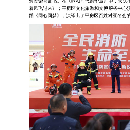
颁发荣誉证书。在《歌颂时代谱华章》中，大队
着风飞过来》；平房区文化旅游和文博服务中心
蹈《同心同梦》，演绎出了平房区百姓对亚冬会