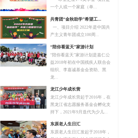
一个人或一个家庭（单...
共青团“金秋助学”希望工...
一、项目介绍 2022年是中国共
产主义青年团成立100周...
“陪你看蓝天”家游计划
“陪你看蓝天”家游计划是嘉仁公
益2018年初在中国残疾人联合会
组织、李嘉诚基金会资助、黑
龙...
龙江少年成长营
龙江少年成长营起于2016年，在
黑龙江省志愿服务基金会孵化支
持下，2021年9月迭代为少儿...
东原老人生日汇
东原老人生日汇发起于2018年，