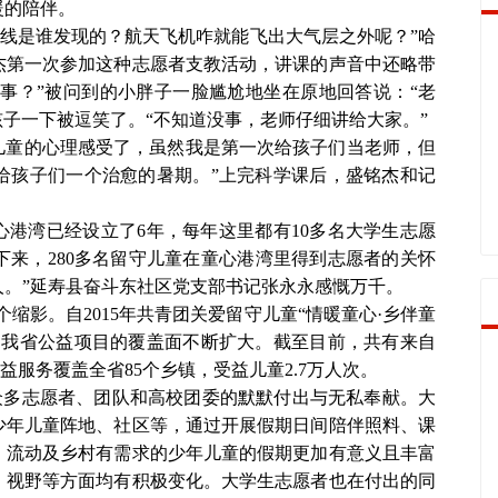
暖的陪伴。
射线是谁发现的？航天飞机咋就能飞出大气层之外呢？”哈
杰第一次参加这种志愿者支教活动，讲课的声音中还略带
事？”被问到的小胖子一脸尴尬地坐在原地回答说：“老
孩子一下被逗笑了。“不知道没事，老师仔细讲给大家。”
儿童的心理感受了，虽然我是第一次给孩子们当老师，但
给孩子们一个治愈的暑期。”上完科学课后，盛铭杰和记
心港湾已经设立了6年，每年这里都有10多名大学生志愿
来，280多名留守儿童在童心港湾里得到志愿者的关怀
。”延寿县奋斗东社区党支部书记张永永感慨万千。
缩影。自2015年共青团关爱留守儿童“情暖童心·乡伴童
，我省公益项目的覆盖面不断扩大。截至目前，共有来自
公益服务覆盖全省85个乡镇，受益儿童2.7万人次。
开众多志愿者、团队和高校团委的默默付出与无私奉献。大
少年儿童阵地、社区等，通过开展假期日间陪伴照料、课
、流动及乡村有需求的少年儿童的假期更加有意义且丰富
、视野等方面均有积极变化。大学生志愿者也在付出的同