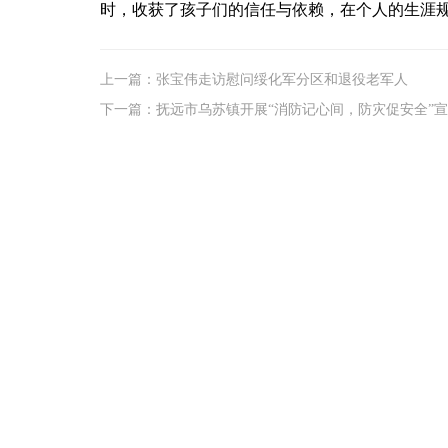
时，收获了孩子们的信任与依赖，在个人的生涯
上一篇：张宝伟走访慰问绥化军分区和退役老军人
下一篇：抚远市乌苏镇开展“消防记心间，防灾促安全”