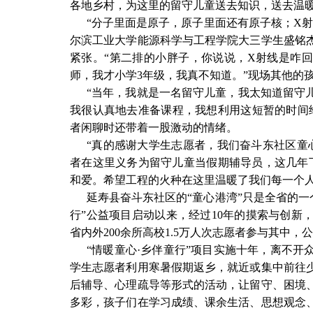
各地乡村，为这里的留守儿童送去知识，送去温
“分子里面是原子，原子里面还有原子核；X
尔滨工业大学能源科学与工程学院大三学生盛铭
紧张。“第二排的小胖子，你说说，X射线是咋回
师，我才小学3年级，我真不知道。”现场其他的
“当年，我就是一名留守儿童，我太知道留守
我很认真地去准备课程，我想利用这短暂的时间
者闲聊时还带着一股激动的情绪。
“真的感谢大学生志愿者，我们奋斗东社区童
者在这里义务为留守儿童当假期辅导员，这几年下
和爱。希望工程的火种在这里温暖了我们每一个人
延寿县奋斗东社区的“童心港湾”只是全省的一个
行”公益项目启动以来，经过10年的摸索与创新
省内外200余所高校1.5万人次志愿者参与其中，
“情暖童心·乡伴童行”项目实施十年，离不
学生志愿者利用寒暑假期返乡，就近或集中前往
后辅导、心理疏导等形式的活动，让留守、困境
多彩，孩子们在学习成绩、课余生活、思想观念