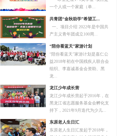
一个人或一个家庭（单...
共青团“金秋助学”希望工...
一、项目介绍 2022年是中国共
产主义青年团成立100周...
“陪你看蓝天”家游计划
“陪你看蓝天”家游计划是嘉仁公
益2018年初在中国残疾人联合会
组织、李嘉诚基金会资助、黑
龙...
龙江少年成长营
龙江少年成长营起于2016年，在
黑龙江省志愿服务基金会孵化支
持下，2021年9月迭代为少儿...
东原老人生日汇
东原老人生日汇发起于2018年，