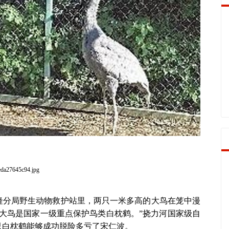
隆分局野生动物救护站里，两只一米多高的大鸟在笼中漫
大鸟是国家一级重点保护鸟类白枕鹤。”挠力河国家级自
只白枕鹤能够成功脱险多亏了宋仁波。