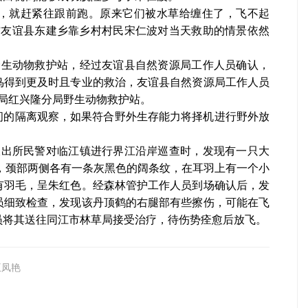
腾，就赶紧往跟前跑。原来它们被水草给缠住了，飞不起
”友谊县东建乡靠乡村村民宋仁波对当天救助的情景依然
野生动物救护站，经过友谊县自然资源局工作人员确认，
鸟得到更及时且专业的救治，友谊县自然资源局工作人员
局红兴隆分局野生动物救护站。
间的隔离观察，如果符合野外生存能力将择机进行野外放
派出所民警对临江镇进行界江沿岸巡查时，发现有一只大
右，颈部两侧各有一条灰黑色的阔条纹，在耳羽上有一个小
有羽毛，呈朱红色。经森林管护工作人员到场确认后，发
员细致检查，发现该丹顶鹤的右腿部有些擦伤，可能在飞
员将其送往同江市林草局接受治疗，待伤势痊愈后放飞。
王凤艳