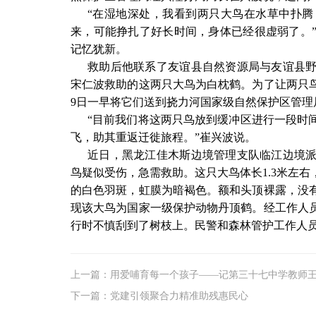
“在湿地深处，我看到两只大鸟在水草中扑
来，可能挣扎了好长时间，身体已经很虚弱了。
记忆犹新。
救助后他联系了友谊县自然资源局与友谊县
宋仁波救助的这两只大鸟为白枕鹤。为了让两只
9日一早将它们送到挠力河国家级自然保护区管理
“目前我们将这两只鸟放到缓冲区进行一段时
飞，助其重返迁徙旅程。”崔兴波说。
近日，黑龙江佳木斯边境管理支队临江边境
鸟疑似受伤，急需救助。这只大鸟体长1.3米左
的白色羽斑，虹膜为暗褐色。额和头顶裸露，没
现该大鸟为国家一级保护动物丹顶鹤。经工作人
行时不慎刮到了树枝上。民警和森林管护工作人
上一篇：用爱哺育每一个孩子——记第三十七中学教师
下一篇：党建引领聚合力精准助残惠民心