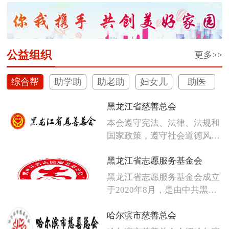
体彩深植安心购彩守护行动
公益组织
更多>>
综合帮
助学助
助老助
妇女儿
助医
扶
困
残
童
黑龙江省慈善总会
本会遵守宪法、法律、法规和
国家政策，遵守社会道德风
尚，发扬人...
黑龙江省志愿服务基金会
黑龙江省志愿服务基金会成立
于2020年8月，是由中共黑龙
江省...
哈尔滨市慈善总会