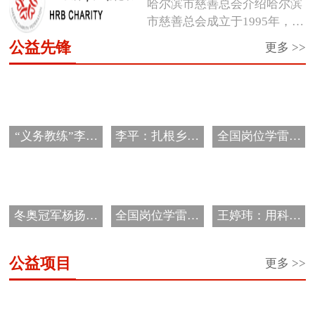
哈尔滨市慈善总会介绍哈尔滨
市慈善总会成立于1995年，是
经市...
公益先锋
更多 >>
“义务教练”李海
李平：扎根乡村
全国岗位学雷锋
霞的公益情怀
教育 唱响爱的
标兵邰慧
音...
冬奥冠军杨扬被
全国岗位学雷锋
王婷玮：用科技
评选为黑龙江省
标兵于振江
细流浇灌孩子们
首...
的...
公益项目
更多 >>