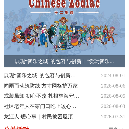
展现“音乐之城”的包容与创新｜“爱玩音乐...
展现“音乐之城”的包容与创新
2024-08-01
｜“爱玩音...
闻雨而动筑防线 方寸网格护万家
2026-08-06
戎装虽卸 初心不改 扎根林海守护
2026-08-05
青山
社区老年人在家门口吃上暖心热
2026-08-03
饭
龙江人·暖心事｜村民被困屋顶 民
2026-07-31
警涉水...