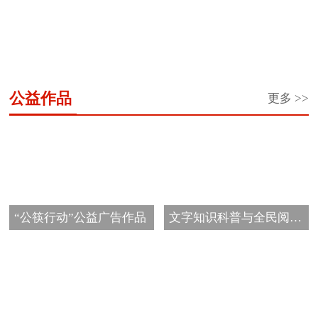
“希
希
共
“陪
龙
东
让
春
望
望
青
你
江
原
中
蕾
公益作品
更多 >>
工
之
团“金
看
少
老
国
助
程
星
秋
蓝
年
人
大
学
·
奖
助
天”家
成
生
马
一
学
学”希
游
长
日
哈
元
金
望
计
营
汇
鱼
车
工
划
回
“公筷行动”公益广告作品
文字知识科普与全民阅读
票”公
程
家
公...
益
圆
项
项
梦...
目
目