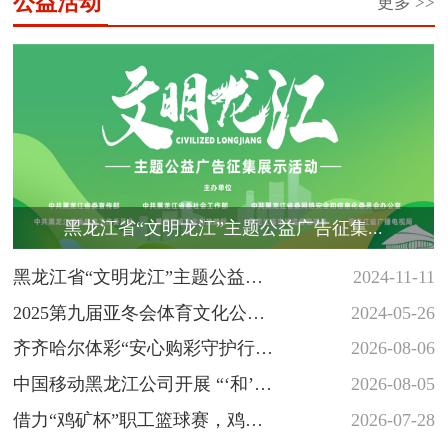
公益活动
更多 >>
黑龙江省“文明龙江”主题公益广告征集...
黑龙江省“文明龙江”主题公益广
2024-11-11
告征集展示活动
2025第九届亚冬会体育文化公益
2024-05-26
海报和志愿者徽章创意设计大
齐齐哈尔体彩“安心购彩守护行
2026-08-06
赛...
动”落地省十六运会羽毛球赛场
中国移动黑龙江公司开展 “‘和’你
2026-08-05
一起 反诈‘童’行” 少年...
借力“鸡矿杯”职工篮球赛，鸡西
2026-07-28