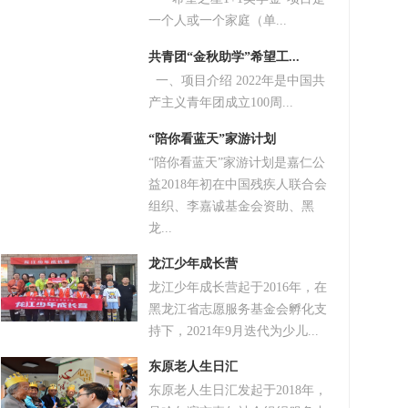
一个人或一个家庭（单...
共青团“金秋助学”希望工...
一、项目介绍 2022年是中国共
产主义青年团成立100周...
“陪你看蓝天”家游计划
“陪你看蓝天”家游计划是嘉仁公
益2018年初在中国残疾人联合会
组织、李嘉诚基金会资助、黑
龙...
龙江少年成长营
龙江少年成长营起于2016年，在
黑龙江省志愿服务基金会孵化支
持下，2021年9月迭代为少儿...
东原老人生日汇
东原老人生日汇发起于2018年，