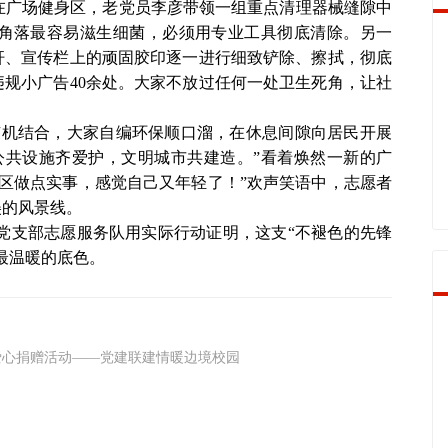
在广场健身区，老党员李彦带领一组重点清理器械缝隙中
角落最容易滋生细菌，必须用专业工具彻底清除。另一
杆、宣传栏上的顽固胶印逐一进行细致铲除、擦拭，彻底
违规小广告40余处。大家不放过任何一处卫生死角，让社
有机结合，大家自编环保顺口溜，在休息间隙向居民开展
公共设施齐爱护，文明城市共建造。”看着焕然一新的广
社区做点实事，感觉自己又年轻了！”欢声笑语中，志愿者
美的风景线。
红”党支部志愿服务队用实际行动证明，这支“不褪色的先锋
最温暖的底色。
爱心捐赠活动——党建联建情暖边境校园