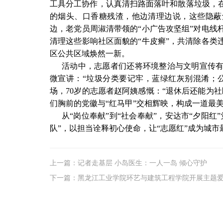
工具分工协作，认真清扫路面落叶和散落垃圾，
的烟头、口香糖残渣，他边清理边说，这些隐蔽
边，老党员周淑清带领的“小广告攻坚组”对电线
清理这些影响社区面貌的“牛皮癣”，共清除各类
区公共区域焕然一新。
活动中，志愿者们还将环境整治与文明宣传
微宣讲：“垃圾分类要记牢，蓝绿红灰别混淆；
场，70岁的志愿者赵阿姨感慨：“退休后还能为
们胸前的党徽与“红马甲”交相辉映，构成一道最
从“岗位奉献”到“社会奉献”，安达市“夕阳
队”，以担当诠释初心使命，让“志愿红”成为城市
上一篇：记者走基层 小岛医生：一人一岛 倾心守护
下一篇：黑龙江工业学院环艺与建筑工程学院开展主题