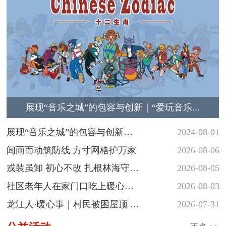
展现“音乐之城”的包容与创新｜“爱玩音乐...
展现“音乐之城”的包容与创新
2024-08-01
｜“爱玩音...
闻雨而动筑防线 方寸网格护万家
2026-08-06
戎装虽卸 初心不改 扎根林海守护
2026-08-05
青山
社区老年人在家门口吃上暖心热
2026-08-03
饭
龙江人·暖心事｜村民被困屋顶 民
2026-07-31
警涉水...