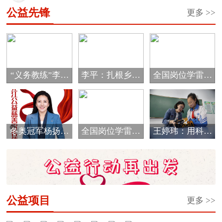
经市...
公益先锋
更多 >>
“义务教练”李海
李平：扎根乡村
全国岗位学雷锋
霞的公益情怀
教育 唱响爱的
标兵邰慧
音...
冬奥冠军杨扬被
全国岗位学雷锋
王婷玮：用科技
评选为黑龙江省
标兵于振江
细流浇灌孩子们
首...
的...
公益项目
更多 >>