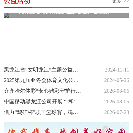
公益活动
更多 >>
黑龙江省“文明龙江”主题公益广告征集...
黑龙江省“文明龙江”主题公益广
2024-11-11
告征集展示活动
2025第九届亚冬会体育文化公益
2024-05-26
海报和志愿者徽章创意设计大
齐齐哈尔体彩“安心购彩守护行
2026-08-06
赛...
动”落地省十六运会羽毛球赛场
中国移动黑龙江公司开展 “‘和’你
2026-08-05
一起 反诈‘童’行” 少年...
借力“鸡矿杯”职工篮球赛，鸡西
2026-07-28
体彩深植安心购彩守护行动