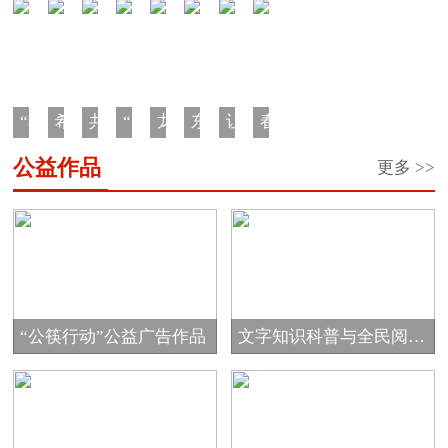
“希
希
共
“陪
龙
东
让
春
望
望
青
你
江
原
中
蕾
公益作品
更多 >>
工
之
团“金
看
少
老
国
助
程
星
秋
蓝
年
人
大
学
·
奖
助
天”家
成
生
马
一
学
学”希
游
长
日
哈
元
金
望
计
营
汇
鱼
车
工
划
回
“公筷行动”公益广告作品
文字知识科普与全民阅读
票”公
程
家
公...
益
圆
项
项
梦...
目