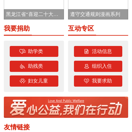
目
黑龙江省“喜迎二十大
遵守交通规则漫画系列
志...
我要捐助
互动专区
助学类
活动信息
助残类
组织入住
妇女儿童
我要求助
友情链接