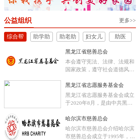
公益组织
更多>>
综合帮
助学助
助老助
妇女儿
助医
扶
困
残
童
黑龙江省慈善总会
本会遵守宪法、法律、法规和
国家政策，遵守社会道德风
尚，发扬人...
黑龙江省志愿服务基金会
黑龙江省志愿服务基金会成立
于2020年8月，是由中共黑龙
江省...
哈尔滨市慈善总会
哈尔滨市慈善总会介绍哈尔滨
市慈善总会成立于1995年，是