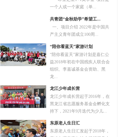
一个人或一个家庭（单...
共青团“金秋助学”希望工...
一、项目介绍 2022年是中国共
产主义青年团成立100周...
“陪你看蓝天”家游计划
“陪你看蓝天”家游计划是嘉仁公
益2018年初在中国残疾人联合会
组织、李嘉诚基金会资助、黑
龙...
龙江少年成长营
龙江少年成长营起于2016年，在
黑龙江省志愿服务基金会孵化支
持下，2021年9月迭代为少儿...
东原老人生日汇
东原老人生日汇发起于2018年，