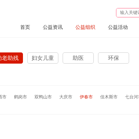
首页
公益资讯
公益组织
公益活动
助老助残
妇女儿童
助医
环保
西市
鹤岗市
双鸭山市
大庆市
伊春市
佳木斯市
七台河